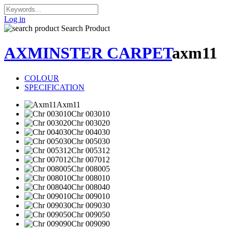
Log in
Search Product
AXMINSTER CARPET
axm11
COLOUR
SPECIFICATION
Axm11
Chr 003010
Chr 003020
Chr 004030
Chr 005030
Chr 005312
Chr 007012
Chr 008005
Chr 008010
Chr 008040
Chr 009010
Chr 009030
Chr 009050
Chr 009090