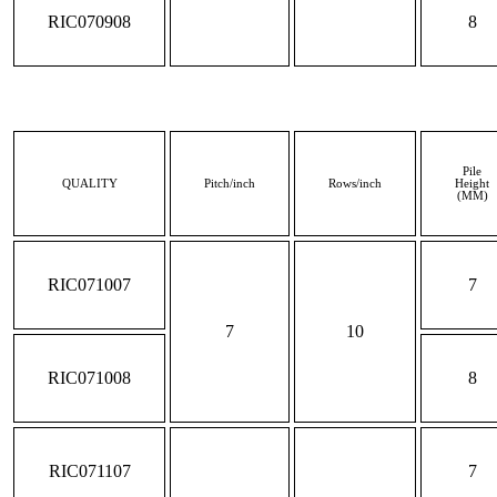
RIC070908
8
Pile
QUALITY
Pitch/inch
Rows/inch
Height
(MM)
RIC071007
7
7
10
RIC071008
8
RIC071107
7