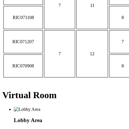
7
11
RIC071108
8
RIC071207
7
7
12
RIC070908
8
Virtual Room
Lobby Area